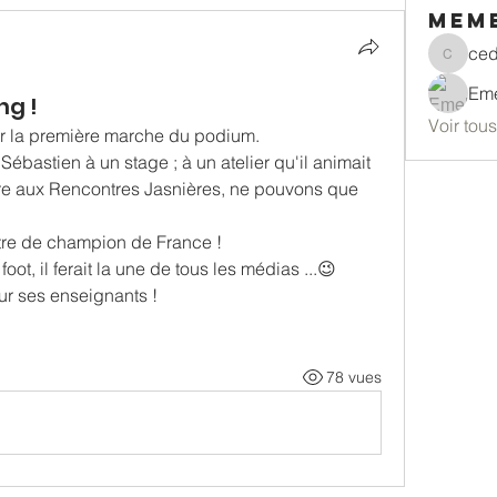
mem
ced
cedric
ng !
Voir tou
sur la première marche du podium.
ébastien à un stage ; à un atelier qu'il animait 
 aux Rencontres Jasnières, ne pouvons que 
titre de champion de France ! 
e foot, il ferait la une de tous les médias ...😉
r ses enseignants ! 
78 vues