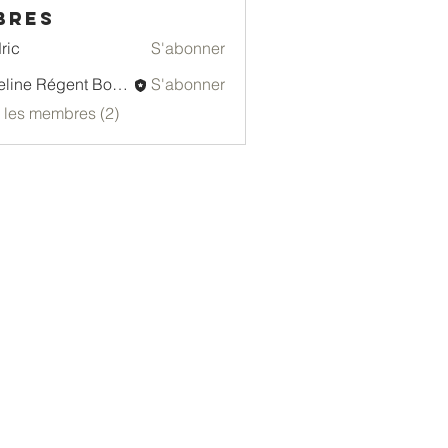
bres
ric
S'abonner
Emeline Régent Bozon
S'abonner
s les membres (2)