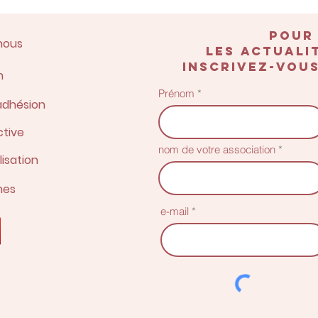
POUR
nous
les actualit
inscrivez-vous
n
Prénom
adhésion
ctive
nom de votre association
lisation
nes
e-mail