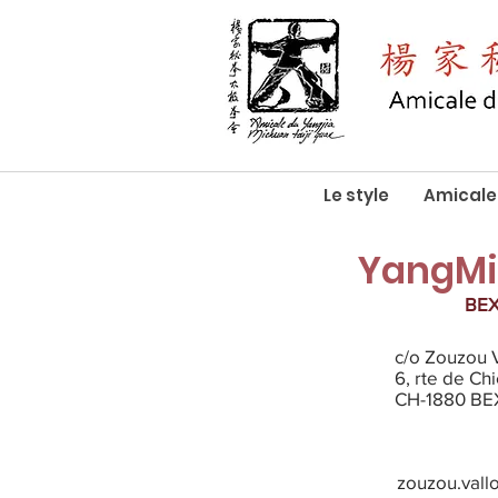
Le style
Amicale
YangMi
BE
c/o Zouzou V
6, rte de Ch
CH-1880 BE
zouzou.vall