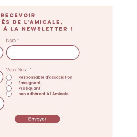
 recevoir
és de l'amicale,
 à la newsletter !
Nom
O
Vous êtes :
*
b
Responsable d'association
l
Enseignant
i
g
Pratiquant
a
non adhérent à l'Amicale
t
o
i
r
e
Envoyer