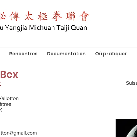
Rencontres
Documentation
Où pratiquer
Bex
Suis
X
allotton
iètres
X
otton@gmail.com