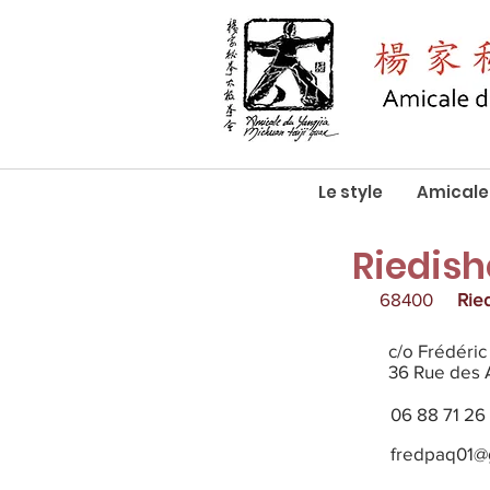
Le style
Amicale
Riedish
68400
Rie
c/o Frédéric
36 Rue des 
06 88 71 26
fredpaq01@