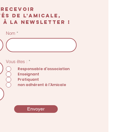
 recevoir
és de l'amicale,
 à la newsletter !
Nom
O
Vous êtes :
*
b
Responsable d'association
l
Enseignant
i
g
Pratiquant
a
non adhérent à l'Amicale
t
o
i
r
e
Envoyer