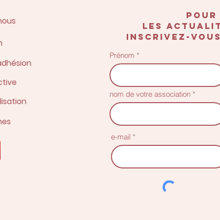
POUR
nous
les actualit
inscrivez-vous
n
Prénom
adhésion
ctive
nom de votre association
lisation
nes
e-mail