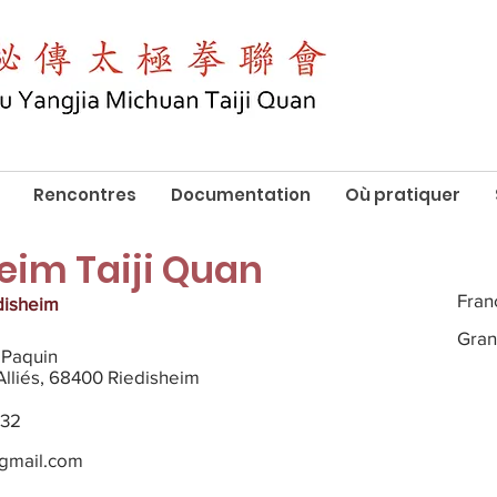
Rencontres
Documentation
Où pratiquer
eim Taiji Quan
Fran
disheim
Gran
 Paquin
Alliés, 68400 Riedisheim
 32
gmail.com