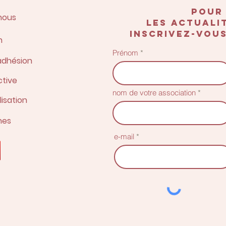
POUR
nous
les actualit
inscrivez-vous
n
Prénom
adhésion
ctive
nom de votre association
lisation
nes
e-mail