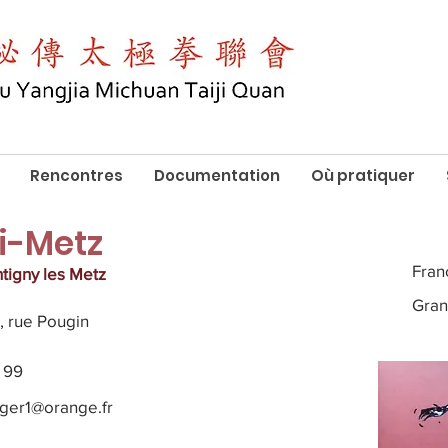
Rencontres
Documentation
Où pratiquer
i-Metz
Fran
tigny les Metz
Gran
, rue Pougin
 99
ger1@orange.fr