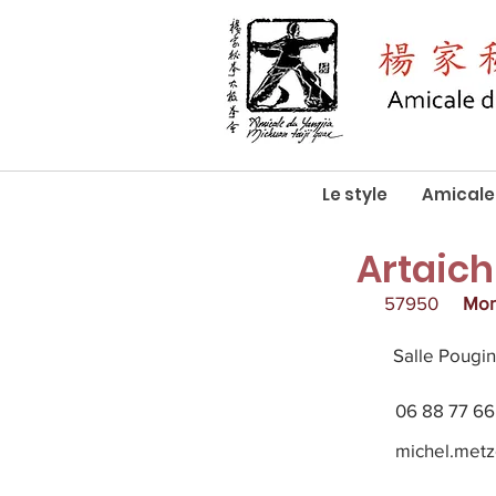
Le style
Amicale
Artaich
57950
Mon
Salle Pougin
06 88 77 66
michel.metz