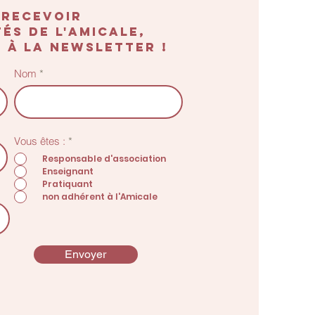
 recevoir
és de l'amicale,
 à la newsletter !
Nom
O
Vous êtes :
*
b
Responsable d'association
l
Enseignant
i
g
Pratiquant
a
non adhérent à l'Amicale
t
o
i
r
e
Envoyer