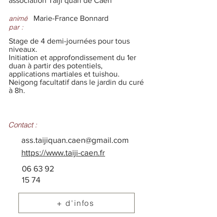
association Taiji quan de Caen
animé
Marie-France Bonnard
par :
Stage de 4 demi-journées pour tous
niveaux.
Initiation et approfondissement du 1er
duan à partir des potentiels,
applications martiales et tuishou.
Neigong facultatif dans le jardin du curé
à 8h.
Contact :
ass.taijiquan.caen@gmail.com
https://www.taiji-caen.fr
06 63 92
15 74
+ d'infos