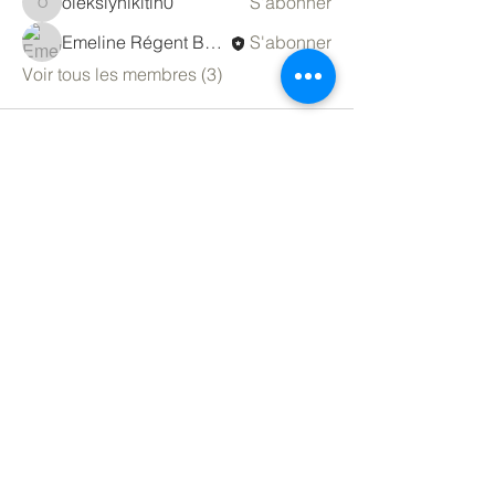
oleksiynikitin0
S'abonner
oleksiynikitin0
Emeline Régent Bozon
S'abonner
Voir tous les membres (3)
Contactez-nous
Le Bulletin
Renouveler son adhésion
Carte interactive
Conditions d'utilisation
Liens externes